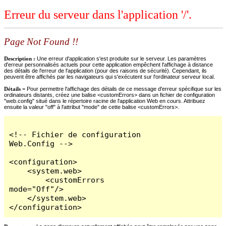
Erreur du serveur dans l'application '/'.
Page Not Found !!
Description :
Une erreur d'application s'est produite sur le serveur. Les paramètres
d'erreur personnalisés actuels pour cette application empêchent l'affichage à distance
des détails de l'erreur de l'application (pour des raisons de sécurité). Cependant, ils
peuvent être affichés par les navigateurs qui s'exécutent sur l'ordinateur serveur local.
Détails =
Pour permettre l'affichage des détails de ce message d'erreur spécifique sur les
ordinateurs distants, créez une balise <customErrors> dans un fichier de configuration
"web.config" situé dans le répertoire racine de l'application Web en cours. Attribuez
ensuite la valeur "off" à l'attribut "mode" de cette balise <customErrors>.
<!-- Fichier de configuration 
Web.Config -->

<configuration>

    <system.web>

        <customErrors 
mode="Off"/>

    </system.web>

</configuration>