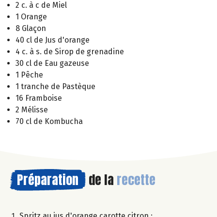
2 c. à c de Miel
1 Orange
8 Glaçon
40 cl de Jus d'orange
4 c. à s. de Sirop de grenadine
30 cl de Eau gazeuse
1 Pêche
1 tranche de Pastèque
16 Framboise
2 Mélisse
70 cl de Kombucha
Préparation
de la
recette
Spritz au jus d'orange carotte citron :