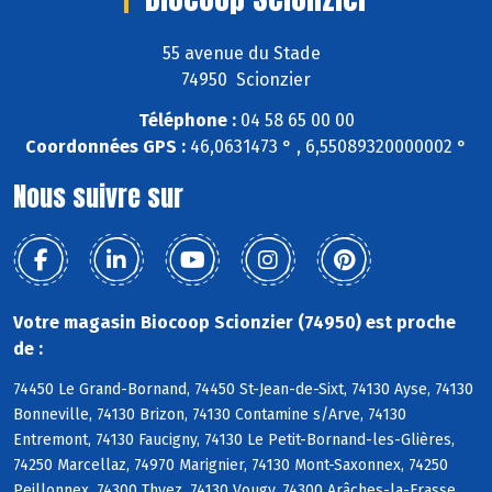
55 avenue du Stade
74950 Scionzier
Téléphone :
04 58 65 00 00
Coordonnées GPS :
46,0631473 ° , 6,55089320000002 °
Nous suivre sur
Votre magasin Biocoop Scionzier (74950) est proche
de :
74450 Le Grand-Bornand, 74450 St-Jean-de-Sixt, 74130 Ayse, 74130
Bonneville, 74130 Brizon, 74130 Contamine s/Arve, 74130
Entremont, 74130 Faucigny, 74130 Le Petit-Bornand-les-Glières,
74250 Marcellaz, 74970 Marignier, 74130 Mont-Saxonnex, 74250
Peillonnex, 74300 Thyez, 74130 Vougy, 74300 Arâches-la-Frasse,