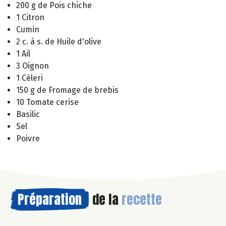
200 g de Pois chiche
1 Citron
Cumin
2 c. à s. de Huile d'olive
1 Ail
3 Oignon
1 Céleri
150 g de Fromage de brebis
10 Tomate cerise
Basilic
Sel
Poivre
Préparation
de la
recette