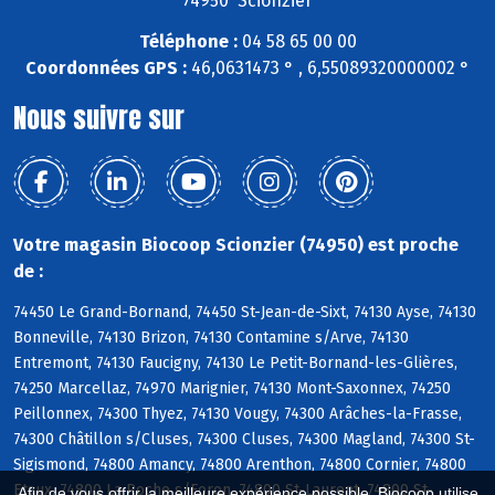
74950 Scionzier
Téléphone :
04 58 65 00 00
Coordonnées GPS :
46,0631473 ° , 6,55089320000002 °
Nous suivre sur
Votre magasin Biocoop Scionzier (74950) est proche
de :
74450 Le Grand-Bornand, 74450 St-Jean-de-Sixt, 74130 Ayse, 74130
Bonneville, 74130 Brizon, 74130 Contamine s/Arve, 74130
Entremont, 74130 Faucigny, 74130 Le Petit-Bornand-les-Glières,
74250 Marcellaz, 74970 Marignier, 74130 Mont-Saxonnex, 74250
Peillonnex, 74300 Thyez, 74130 Vougy, 74300 Arâches-la-Frasse,
74300 Châtillon s/Cluses, 74300 Cluses, 74300 Magland, 74300 St-
Sigismond, 74800 Amancy, 74800 Arenthon, 74800 Cornier, 74800
Etaux, 74800 La Roche s/Foron, 74800 St-Laurent, 74800 St-
Afin de vous offrir la meilleure expérience possible, Biocoop utilise