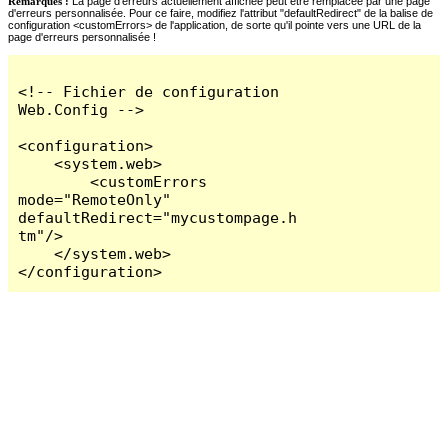
Remarques :
La page d'erreurs actuellement affichée peut être remplacée par une page
d'erreurs personnalisée. Pour ce faire, modifiez l'attribut "defaultRedirect" de la balise de
configuration <customErrors> de l'application, de sorte qu'il pointe vers une URL de la
page d'erreurs personnalisée !
<!-- Fichier de configuration 
Web.Config -->

<configuration>

    <system.web>

        <customErrors 
mode="RemoteOnly" 
defaultRedirect="mycustompage.h
tm"/>

    </system.web>

</configuration>