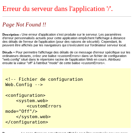
Erreur du serveur dans l'application '/'.
Page Not Found !!
Description :
Une erreur d'application s'est produite sur le serveur. Les paramètres
d'erreur personnalisés actuels pour cette application empêchent l'affichage à distance
des détails de l'erreur de l'application (pour des raisons de sécurité). Cependant, ils
peuvent être affichés par les navigateurs qui s'exécutent sur l'ordinateur serveur local.
Détails =
Pour permettre l'affichage des détails de ce message d'erreur spécifique sur les
ordinateurs distants, créez une balise <customErrors> dans un fichier de configuration
"web.config" situé dans le répertoire racine de l'application Web en cours. Attribuez
ensuite la valeur "off" à l'attribut "mode" de cette balise <customErrors>.
<!-- Fichier de configuration 
Web.Config -->

<configuration>

    <system.web>

        <customErrors 
mode="Off"/>

    </system.web>

</configuration>