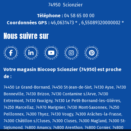
74950 Scionzier
Téléphone :
04 58 65 00 00
Coordonnées GPS :
46,0631473 ° , 6,55089320000002 °
Nous suivre sur
Votre magasin Biocoop Scionzier (74950) est proche
de :
74450 Le Grand-Bornand, 74450 St-Jean-de-Sixt, 74130 Ayse, 74130
Bonneville, 74130 Brizon, 74130 Contamine s/Arve, 74130
Entremont, 74130 Faucigny, 74130 Le Petit-Bornand-les-Glières,
74250 Marcellaz, 74970 Marignier, 74130 Mont-Saxonnex, 74250
Peillonnex, 74300 Thyez, 74130 Vougy, 74300 Arâches-la-Frasse,
74300 Châtillon s/Cluses, 74300 Cluses, 74300 Magland, 74300 St-
Sigismond, 74800 Amancy, 74800 Arenthon, 74800 Cornier, 74800