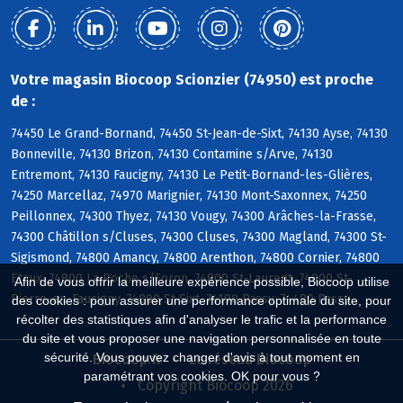
Votre magasin Biocoop Scionzier (74950) est proche
de :
74450 Le Grand-Bornand, 74450 St-Jean-de-Sixt, 74130 Ayse, 74130
Bonneville, 74130 Brizon, 74130 Contamine s/Arve, 74130
Entremont, 74130 Faucigny, 74130 Le Petit-Bornand-les-Glières,
74250 Marcellaz, 74970 Marignier, 74130 Mont-Saxonnex, 74250
Peillonnex, 74300 Thyez, 74130 Vougy, 74300 Arâches-la-Frasse,
74300 Châtillon s/Cluses, 74300 Cluses, 74300 Magland, 74300 St-
Sigismond, 74800 Amancy, 74800 Arenthon, 74800 Cornier, 74800
Etaux, 74800 La Roche s/Foron, 74800 St-Laurent, 74800 St-
Afin de vous offrir la meilleure expérience possible, Biocoop utilise
Pierre-en-Faucigny, 74800 St-Sixt, 74190 Passy, 74480 Passy
des cookies : pour assurer une performance optimale du site, pour
récolter des statistiques afin d'analyser le trafic et la performance
du site et vous proposer une navigation personnalisée en toute
sécurité. Vous pouvez changer d'avis à tout moment en
Biocoop.fr
Le réseau Biocoop
paramétrant vos cookies. OK pour vous ?
Copyright Biocoop 2026