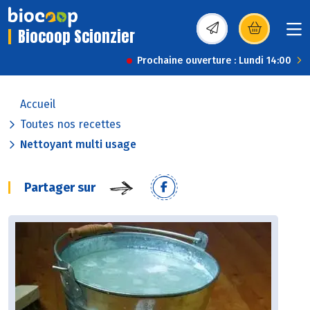
Biocoop Scionzier
(s’ouvre dans une nou
Prochaine ouverture : Lundi 14:00
Accueil
Toutes nos recettes
Nettoyant multi usage
Partager sur