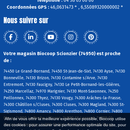
Téléphone :
04 58 65 00 00
Coordonnées GPS :
46,0631473 ° , 6,55089320000002 °
Nous suivre sur
Votre magasin Biocoop Scionzier (74950) est proche
de :
74450 Le Grand-Bornand, 74450 St-Jean-de-Sixt, 74130 Ayse, 74130
Bonneville, 74130 Brizon, 74130 Contamine s/Arve, 74130
Entremont, 74130 Faucigny, 74130 Le Petit-Bornand-les-Glières,
74250 Marcellaz, 74970 Marignier, 74130 Mont-Saxonnex, 74250
Peillonnex, 74300 Thyez, 74130 Vougy, 74300 Arâches-la-Frasse,
74300 Châtillon s/Cluses, 74300 Cluses, 74300 Magland, 74300 St-
Sigismond, 74800 Amancy, 74800 Arenthon, 74800 Cornier, 74800
Etaux, 74800 La Roche s/Foron, 74800 St-Laurent, 74800 St-
Afin de vous offrir la meilleure expérience possible, Biocoop utilise
Pierre-en-Faucigny, 74800 St-Sixt, 74190 Passy, 74480 Passy
des cookies : pour assurer une performance optimale du site, pour