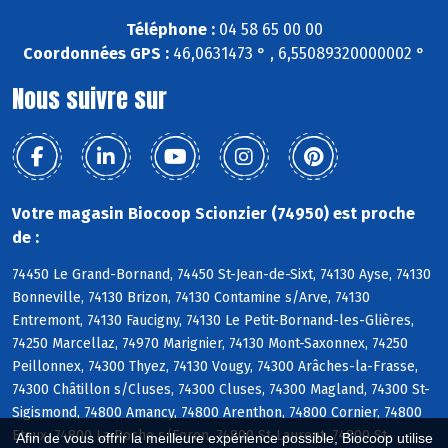
Téléphone :
04 58 65 00 00
Coordonnées GPS :
46,0631473 ° , 6,55089320000002 °
Nous suivre sur
Votre magasin Biocoop Scionzier (74950) est proche
de :
74450 Le Grand-Bornand, 74450 St-Jean-de-Sixt, 74130 Ayse, 74130
Bonneville, 74130 Brizon, 74130 Contamine s/Arve, 74130
Entremont, 74130 Faucigny, 74130 Le Petit-Bornand-les-Glières,
74250 Marcellaz, 74970 Marignier, 74130 Mont-Saxonnex, 74250
Peillonnex, 74300 Thyez, 74130 Vougy, 74300 Arâches-la-Frasse,
74300 Châtillon s/Cluses, 74300 Cluses, 74300 Magland, 74300 St-
Sigismond, 74800 Amancy, 74800 Arenthon, 74800 Cornier, 74800
Etaux, 74800 La Roche s/Foron, 74800 St-Laurent, 74800 St-
Afin de vous offrir la meilleure expérience possible, Biocoop utilise