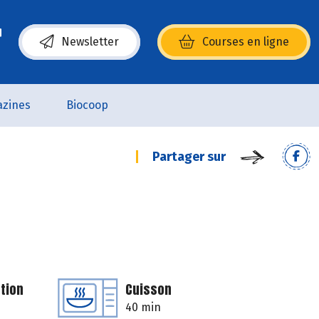
Newsletter
Courses en ligne
(s’ouvre dans une nouvelle fenêtre)
zines
Biocoop
Partager sur
tion
Cuisson
40 min