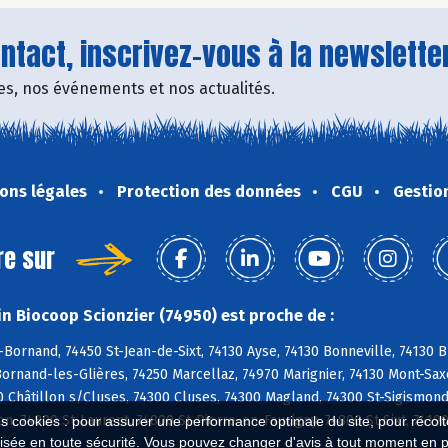
tact, inscrivez-vous à la newsletter
fres, nos événements et nos actualités.
ons légales
Protection des données
CGU
Gestio
re sur
n Biocoop Scionzier (74950) est proche de :
Bornand, 74450 St-Jean-de-Sixt, 74130 Ayse, 74130 Bonneville, 74130 B
Bornand-les-Glières, 74250 Marcellaz, 74970 Marignier, 74130 Mont-Sa
0 Châtillon s/Cluses, 74300 Cluses, 74300 Magland, 74300 St-Sigismon
n, 74800 St-Laurent, 74800 St-Pierre-en-Faucigny, 74800 St-Sixt, 7419
es cookies : pour assurer une performance optimale du site, pour récolter
isée en toute sécurité. Vous pouvez changer d'avis à tout moment en 