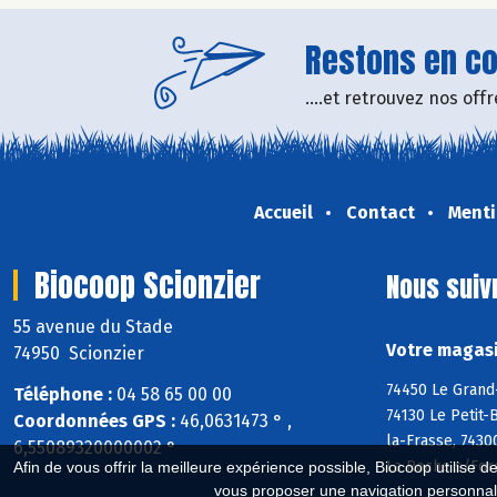
Restons en con
....et retrouvez nos of
Accueil
Contact
Menti
Biocoop Scionzier
Nous suiv
55 avenue du Stade
Votre magasi
74950 Scionzier
74450 Le Grand-
Téléphone :
04 58 65 00 00
74130 Le Petit-
Coordonnées GPS :
46,0631473 ° ,
la-Frasse, 7430
6,55089320000002 °
La Roche s/Foro
Afin de vous offrir la meilleure expérience possible, Biocoop utilise d
vous proposer une navigation personnal