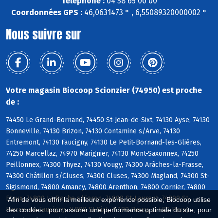
Téléphone :
04 58 65 00 00
Coordonnées GPS :
46,0631473 ° , 6,55089320000002 °
Nous suivre sur
Votre magasin Biocoop Scionzier (74950) est proche
de :
74450 Le Grand-Bornand, 74450 St-Jean-de-Sixt, 74130 Ayse, 74130
Bonneville, 74130 Brizon, 74130 Contamine s/Arve, 74130
Entremont, 74130 Faucigny, 74130 Le Petit-Bornand-les-Glières,
74250 Marcellaz, 74970 Marignier, 74130 Mont-Saxonnex, 74250
Peillonnex, 74300 Thyez, 74130 Vougy, 74300 Arâches-la-Frasse,
74300 Châtillon s/Cluses, 74300 Cluses, 74300 Magland, 74300 St-
Sigismond, 74800 Amancy, 74800 Arenthon, 74800 Cornier, 74800
Etaux, 74800 La Roche s/Foron, 74800 St-Laurent, 74800 St-
Afin de vous offrir la meilleure expérience possible, Biocoop utilise
Pierre-en-Faucigny, 74800 St-Sixt, 74190 Passy, 74480 Passy
des cookies : pour assurer une performance optimale du site, pour