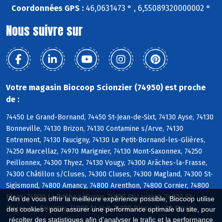
Coordonnées GPS :
46,0631473 ° , 6,55089320000002 °
Nous suivre sur
Votre magasin Biocoop Scionzier (74950) est proche
de :
74450 Le Grand-Bornand, 74450 St-Jean-de-Sixt, 74130 Ayse, 74130
Bonneville, 74130 Brizon, 74130 Contamine s/Arve, 74130
Entremont, 74130 Faucigny, 74130 Le Petit-Bornand-les-Glières,
74250 Marcellaz, 74970 Marignier, 74130 Mont-Saxonnex, 74250
Peillonnex, 74300 Thyez, 74130 Vougy, 74300 Arâches-la-Frasse,
74300 Châtillon s/Cluses, 74300 Cluses, 74300 Magland, 74300 St-
Sigismond, 74800 Amancy, 74800 Arenthon, 74800 Cornier, 74800
Etaux, 74800 La Roche s/Foron, 74800 St-Laurent, 74800 St-
Afin de vous offrir la meilleure expérience possible, Biocoop utilise
Pierre-en-Faucigny, 74800 St-Sixt, 74190 Passy, 74480 Passy
des cookies : pour assurer une performance optimale du site, pour
récolter des statistiques afin d'analyser le trafic et la performance