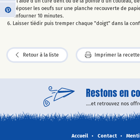
A l'aide d'un cure dent ou de la pointe d'un couteau, de
Déposer les oeufs sur une planche recouverte de papie
Enfourner 10 minutes.
Laisser tiédir puis tremper chaque "doigt" dans la conf
Retour à la liste
Imprimer la recette
Restons en con
....et retrouvez nos of
Accueil
Contact
Menti