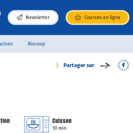
Newsletter
Courses en ligne
(s’ouvre dans une nouvelle fenêtre)
zines
Biocoop
Partager sur
tion
Cuisson
10 min