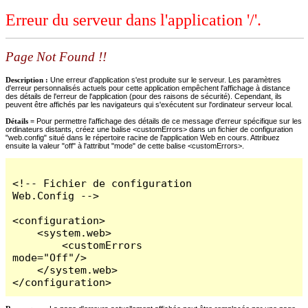
Erreur du serveur dans l'application '/'.
Page Not Found !!
Description :
Une erreur d'application s'est produite sur le serveur. Les paramètres
d'erreur personnalisés actuels pour cette application empêchent l'affichage à distance
des détails de l'erreur de l'application (pour des raisons de sécurité). Cependant, ils
peuvent être affichés par les navigateurs qui s'exécutent sur l'ordinateur serveur local.
Détails =
Pour permettre l'affichage des détails de ce message d'erreur spécifique sur les
ordinateurs distants, créez une balise <customErrors> dans un fichier de configuration
"web.config" situé dans le répertoire racine de l'application Web en cours. Attribuez
ensuite la valeur "off" à l'attribut "mode" de cette balise <customErrors>.
<!-- Fichier de configuration 
Web.Config -->

<configuration>

    <system.web>

        <customErrors 
mode="Off"/>

    </system.web>

</configuration>