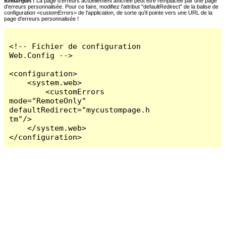
Remarques :
La page d'erreurs actuellement affichée peut être remplacée par une page
d'erreurs personnalisée. Pour ce faire, modifiez l'attribut "defaultRedirect" de la balise de
configuration <customErrors> de l'application, de sorte qu'il pointe vers une URL de la
page d'erreurs personnalisée !
<!-- Fichier de configuration 
Web.Config -->

<configuration>

    <system.web>

        <customErrors 
mode="RemoteOnly" 
defaultRedirect="mycustompage.h
tm"/>

    </system.web>

</configuration>