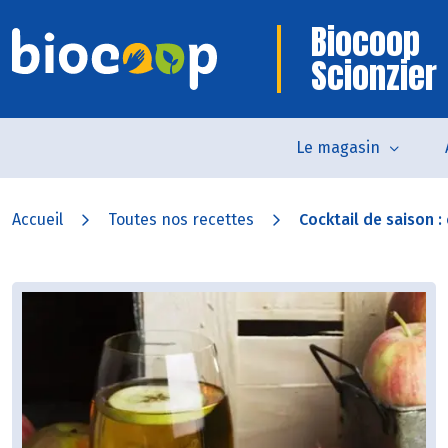
Biocoop
Scionzier
Le magasin
Accueil
Toutes nos recettes
Cocktail de saison : c