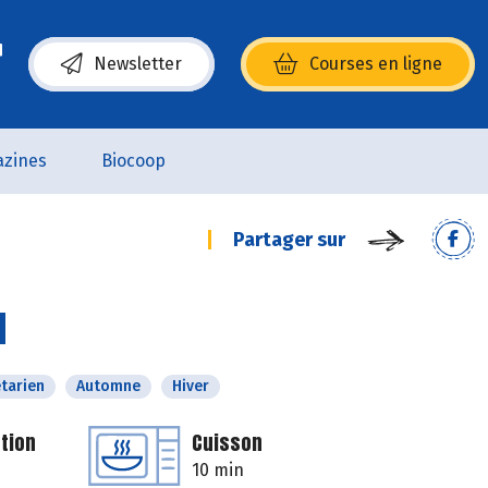
Newsletter
Courses en ligne
(s’ouvre dans une nouvelle fenêtre)
zines
Biocoop
Partager sur
d
tarien
Automne
Hiver
tion
Cuisson
10 min