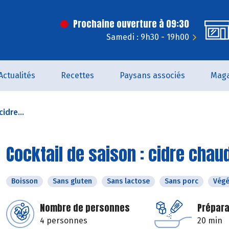
Prochaine ouverture à 09:30
Samedi : 9h30 - 19h00
Actualités
Recettes
Paysans associés
Maga
idre...
Cocktail de saison : cidre chau
Boisson
Sans gluten
Sans lactose
Sans porc
Végé
Nombre de personnes
Prépara
4 personnes
20 min