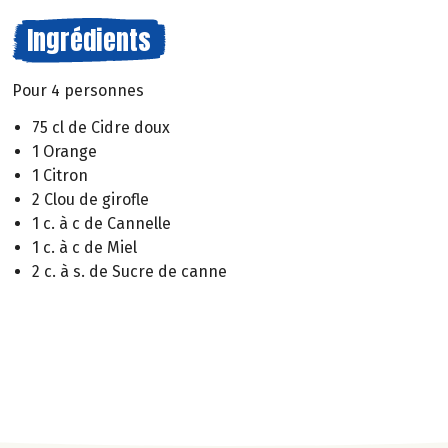
Ingrédients
Pour 4 personnes
75 cl de Cidre doux
1 Orange
1 Citron
2 Clou de girofle
1 c. à c de Cannelle
1 c. à c de Miel
2 c. à s. de Sucre de canne