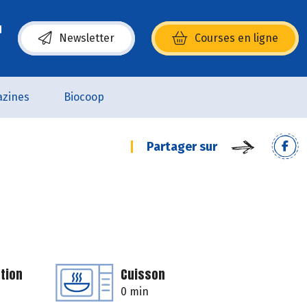
Newsletter
Courses en ligne
(s’ouvre dans une nouvelle fenêtre)
zines
Biocoop
Partager sur
tion
Cuisson
0 min