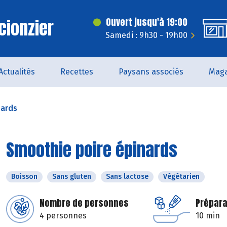
cionzier
Ouvert jusqu'à 19:00
Samedi : 9h30 - 19h00
Actualités
Recettes
Paysans associés
Maga
nards
Smoothie poire épinards
Boisson
Sans gluten
Sans lactose
Végétarien
Nombre de personnes
Prépara
4 personnes
10 min