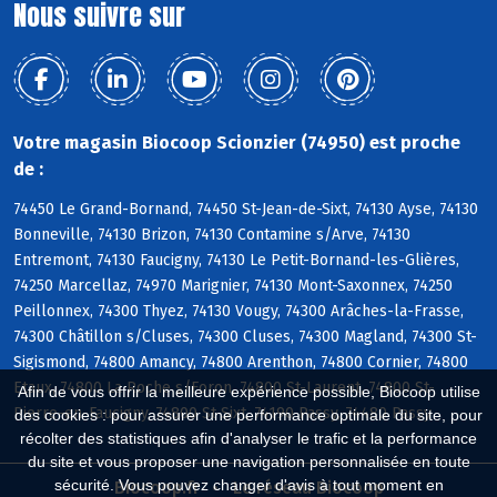
Nous suivre sur
Votre magasin Biocoop Scionzier (74950) est proche
de :
74450 Le Grand-Bornand, 74450 St-Jean-de-Sixt, 74130 Ayse, 74130
Bonneville, 74130 Brizon, 74130 Contamine s/Arve, 74130
Entremont, 74130 Faucigny, 74130 Le Petit-Bornand-les-Glières,
74250 Marcellaz, 74970 Marignier, 74130 Mont-Saxonnex, 74250
Peillonnex, 74300 Thyez, 74130 Vougy, 74300 Arâches-la-Frasse,
74300 Châtillon s/Cluses, 74300 Cluses, 74300 Magland, 74300 St-
Sigismond, 74800 Amancy, 74800 Arenthon, 74800 Cornier, 74800
Etaux, 74800 La Roche s/Foron, 74800 St-Laurent, 74800 St-
Afin de vous offrir la meilleure expérience possible, Biocoop utilise
Pierre-en-Faucigny, 74800 St-Sixt, 74190 Passy, 74480 Passy
des cookies : pour assurer une performance optimale du site, pour
récolter des statistiques afin d'analyser le trafic et la performance
du site et vous proposer une navigation personnalisée en toute
sécurité. Vous pouvez changer d'avis à tout moment en
Biocoop.fr
Le réseau Biocoop