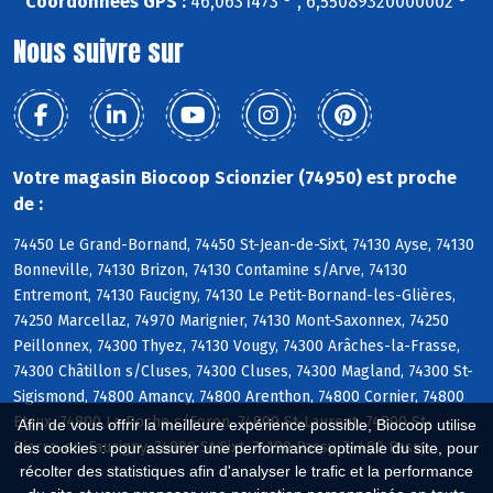
Coordonnées GPS :
46,0631473 ° , 6,55089320000002 °
Nous suivre sur
Votre magasin Biocoop Scionzier (74950) est proche
de :
74450 Le Grand-Bornand, 74450 St-Jean-de-Sixt, 74130 Ayse, 74130
Bonneville, 74130 Brizon, 74130 Contamine s/Arve, 74130
Entremont, 74130 Faucigny, 74130 Le Petit-Bornand-les-Glières,
74250 Marcellaz, 74970 Marignier, 74130 Mont-Saxonnex, 74250
Peillonnex, 74300 Thyez, 74130 Vougy, 74300 Arâches-la-Frasse,
74300 Châtillon s/Cluses, 74300 Cluses, 74300 Magland, 74300 St-
Sigismond, 74800 Amancy, 74800 Arenthon, 74800 Cornier, 74800
Etaux, 74800 La Roche s/Foron, 74800 St-Laurent, 74800 St-
Afin de vous offrir la meilleure expérience possible, Biocoop utilise
Pierre-en-Faucigny, 74800 St-Sixt, 74190 Passy, 74480 Passy
des cookies : pour assurer une performance optimale du site, pour
récolter des statistiques afin d'analyser le trafic et la performance