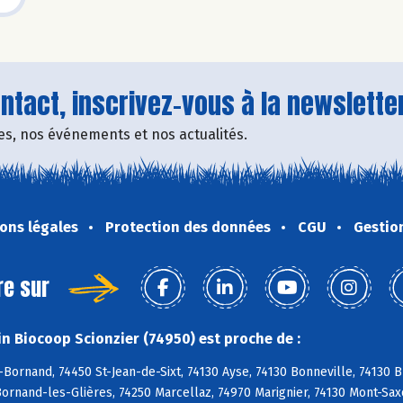
tact, inscrivez-vous à la newsletter
fres, nos événements et nos actualités.
ons légales
Protection des données
CGU
Gestio
re sur
n Biocoop Scionzier (74950) est proche de :
Bornand, 74450 St-Jean-de-Sixt, 74130 Ayse, 74130 Bonneville, 74130 B
Bornand-les-Glières, 74250 Marcellaz, 74970 Marignier, 74130 Mont-Sa