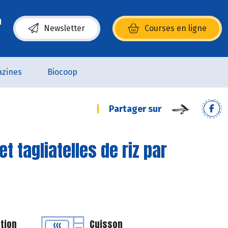
Newsletter
Courses en ligne
(s’ouvre dans une nouvelle fenêtre)
zines
Biocoop
Partager sur
t tagliatelles de riz par
tion
Cuisson