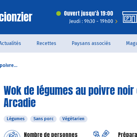
cionzier
Ouvert jusqu'à 19:00
Jeudi : 9h30 - 19h00
Actualités
Recettes
Paysans associés
Maga
oivre...
Wok de légumes au poivre noir e
Arcadie
Légumes
Sans porc
Végétarien
Nombre de personnes
Prépara