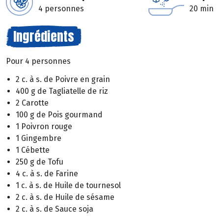
4 personnes
20 min
Ingrédients
Pour 4 personnes
2 c. à s. de Poivre en grain
400 g de Tagliatelle de riz
2 Carotte
100 g de Pois gourmand
1 Poivron rouge
1 Gingembre
1 Cébette
250 g de Tofu
4 c. à s. de Farine
1 c. à s. de Huile de tournesol
2 c. à s. de Huile de sésame
2 c. à s. de Sauce soja