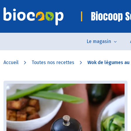
Biocoop S
Le magasin
Accueil
Toutes nos recettes
Wok de légumes au p