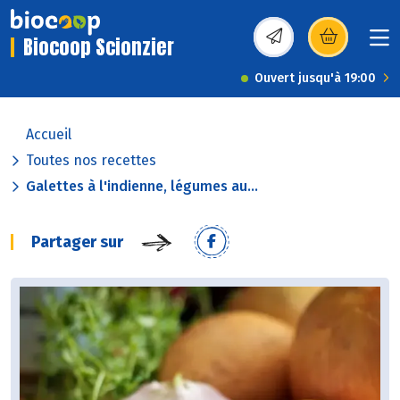
Biocoop Scionzier
(s’ouvre dans une nou
Ouvert jusqu'à 19:00
Accueil
Toutes nos recettes
Galettes à l'indienne, légumes au...
Partager sur