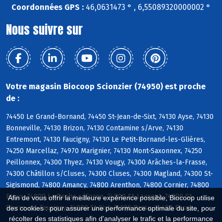
Coordonnées GPS :
46,0631473 ° , 6,55089320000002 °
Nous suivre sur
Votre magasin Biocoop Scionzier (74950) est proche
de :
74450 Le Grand-Bornand, 74450 St-Jean-de-Sixt, 74130 Ayse, 74130
Bonneville, 74130 Brizon, 74130 Contamine s/Arve, 74130
Entremont, 74130 Faucigny, 74130 Le Petit-Bornand-les-Glières,
74250 Marcellaz, 74970 Marignier, 74130 Mont-Saxonnex, 74250
Peillonnex, 74300 Thyez, 74130 Vougy, 74300 Arâches-la-Frasse,
74300 Châtillon s/Cluses, 74300 Cluses, 74300 Magland, 74300 St-
Sigismond, 74800 Amancy, 74800 Arenthon, 74800 Cornier, 74800
Etaux, 74800 La Roche s/Foron, 74800 St-Laurent, 74800 St-
Afin de vous offrir la meilleure expérience possible, Biocoop utilise
Pierre-en-Faucigny, 74800 St-Sixt, 74190 Passy, 74480 Passy
des cookies : pour assurer une performance optimale du site, pour
récolter des statistiques afin d'analyser le trafic et la performance