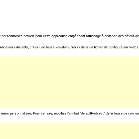
 personnalisés actuels pour cette application empêchent l'affichage à distance des détails de 
rdinateurs distants, créez une balise <customErrors> dans un fichier de configuration "web.con
urs personnalisée. Pour ce faire, modifiez l'attribut "defaultRedirect" de la balise de config