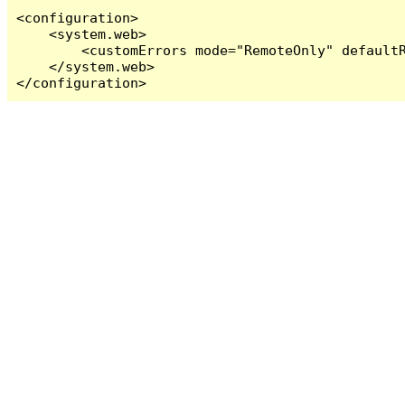
<configuration>

    <system.web>

        <customErrors mode="RemoteOnly" defaultR
    </system.web>

</configuration>