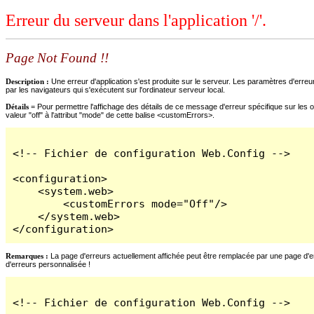
Erreur du serveur dans l'application '/'.
Page Not Found !!
Description :
Une erreur d'application s'est produite sur le serveur. Les paramètres d'erreur
par les navigateurs qui s'exécutent sur l'ordinateur serveur local.
Détails =
Pour permettre l'affichage des détails de ce message d'erreur spécifique sur les o
valeur "off" à l'attribut "mode" de cette balise <customErrors>.
<!-- Fichier de configuration Web.Config -->

<configuration>

    <system.web>

        <customErrors mode="Off"/>

    </system.web>

</configuration>
Remarques :
La page d'erreurs actuellement affichée peut être remplacée par une page d'erre
d'erreurs personnalisée !
<!-- Fichier de configuration Web.Config -->
