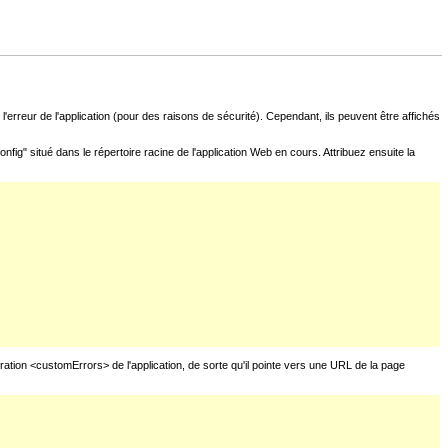
l'erreur de l'application (pour des raisons de sécurité). Cependant, ils peuvent être affichés
fig" situé dans le répertoire racine de l'application Web en cours. Attribuez ensuite la
uration <customErrors> de l'application, de sorte qu'il pointe vers une URL de la page