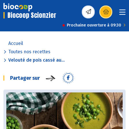
Biocoop Scionzier
(s’ouvre dans une nou
Prochaine ouverture à 09:30
Accueil
Toutes nos recettes
Velouté de pois cassé au...
Partager sur