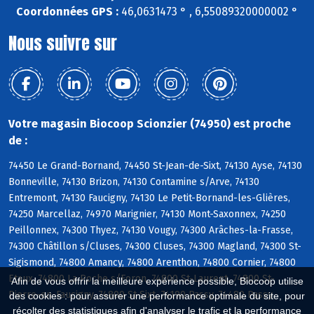
Coordonnées GPS :
46,0631473 ° , 6,55089320000002 °
Nous suivre sur
Votre magasin Biocoop Scionzier (74950) est proche
de :
74450 Le Grand-Bornand, 74450 St-Jean-de-Sixt, 74130 Ayse, 74130
Bonneville, 74130 Brizon, 74130 Contamine s/Arve, 74130
Entremont, 74130 Faucigny, 74130 Le Petit-Bornand-les-Glières,
74250 Marcellaz, 74970 Marignier, 74130 Mont-Saxonnex, 74250
Peillonnex, 74300 Thyez, 74130 Vougy, 74300 Arâches-la-Frasse,
74300 Châtillon s/Cluses, 74300 Cluses, 74300 Magland, 74300 St-
Sigismond, 74800 Amancy, 74800 Arenthon, 74800 Cornier, 74800
Etaux, 74800 La Roche s/Foron, 74800 St-Laurent, 74800 St-
Afin de vous offrir la meilleure expérience possible, Biocoop utilise
Pierre-en-Faucigny, 74800 St-Sixt, 74190 Passy, 74480 Passy
des cookies : pour assurer une performance optimale du site, pour
récolter des statistiques afin d'analyser le trafic et la performance