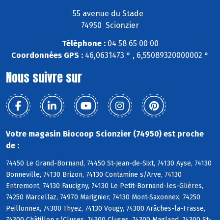
55 avenue du Stade
74950 Scionzier
Téléphone :
04 58 65 00 00
Coordonnées GPS :
46,0631473 ° , 6,55089320000002 °
Nous suivre sur
Votre magasin Biocoop Scionzier (74950) est proche
de :
74450 Le Grand-Bornand, 74450 St-Jean-de-Sixt, 74130 Ayse, 74130
Bonneville, 74130 Brizon, 74130 Contamine s/Arve, 74130
Entremont, 74130 Faucigny, 74130 Le Petit-Bornand-les-Glières,
74250 Marcellaz, 74970 Marignier, 74130 Mont-Saxonnex, 74250
Peillonnex, 74300 Thyez, 74130 Vougy, 74300 Arâches-la-Frasse,
74300 Châtillon s/Cluses, 74300 Cluses, 74300 Magland, 74300 St-