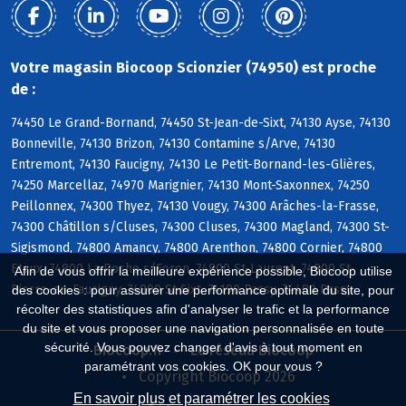
Votre magasin Biocoop Scionzier (74950) est proche
de :
74450 Le Grand-Bornand, 74450 St-Jean-de-Sixt, 74130 Ayse, 74130
Bonneville, 74130 Brizon, 74130 Contamine s/Arve, 74130
Entremont, 74130 Faucigny, 74130 Le Petit-Bornand-les-Glières,
74250 Marcellaz, 74970 Marignier, 74130 Mont-Saxonnex, 74250
Peillonnex, 74300 Thyez, 74130 Vougy, 74300 Arâches-la-Frasse,
74300 Châtillon s/Cluses, 74300 Cluses, 74300 Magland, 74300 St-
Sigismond, 74800 Amancy, 74800 Arenthon, 74800 Cornier, 74800
Etaux, 74800 La Roche s/Foron, 74800 St-Laurent, 74800 St-
Afin de vous offrir la meilleure expérience possible, Biocoop utilise
Pierre-en-Faucigny, 74800 St-Sixt, 74190 Passy, 74480 Passy
des cookies : pour assurer une performance optimale du site, pour
récolter des statistiques afin d'analyser le trafic et la performance
du site et vous proposer une navigation personnalisée en toute
sécurité. Vous pouvez changer d'avis à tout moment en
Biocoop.fr
Le réseau Biocoop
paramétrant vos cookies. OK pour vous ?
Copyright Biocoop 2026
En savoir plus et paramétrer les cookies