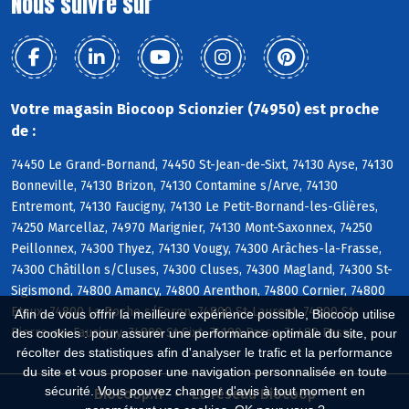
Nous suivre sur
Votre magasin Biocoop Scionzier (74950) est proche
de :
74450 Le Grand-Bornand, 74450 St-Jean-de-Sixt, 74130 Ayse, 74130
Bonneville, 74130 Brizon, 74130 Contamine s/Arve, 74130
Entremont, 74130 Faucigny, 74130 Le Petit-Bornand-les-Glières,
74250 Marcellaz, 74970 Marignier, 74130 Mont-Saxonnex, 74250
Peillonnex, 74300 Thyez, 74130 Vougy, 74300 Arâches-la-Frasse,
74300 Châtillon s/Cluses, 74300 Cluses, 74300 Magland, 74300 St-
Sigismond, 74800 Amancy, 74800 Arenthon, 74800 Cornier, 74800
Etaux, 74800 La Roche s/Foron, 74800 St-Laurent, 74800 St-
Afin de vous offrir la meilleure expérience possible, Biocoop utilise
Pierre-en-Faucigny, 74800 St-Sixt, 74190 Passy, 74480 Passy
des cookies : pour assurer une performance optimale du site, pour
récolter des statistiques afin d'analyser le trafic et la performance
du site et vous proposer une navigation personnalisée en toute
sécurité. Vous pouvez changer d'avis à tout moment en
Biocoop.fr
Le réseau Biocoop