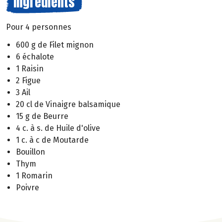
Ingrédients
Pour 4 personnes
600 g de Filet mignon
6 échalote
1 Raisin
2 Figue
3 Ail
20 cl de Vinaigre balsamique
15 g de Beurre
4 c. à s. de Huile d'olive
1 c. à c de Moutarde
Bouillon
Thym
1 Romarin
Poivre