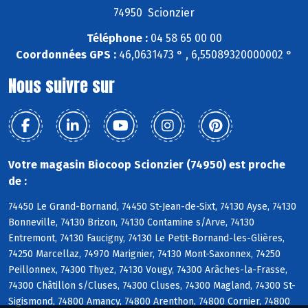
74950 Scionzier
Téléphone :
04 58 65 00 00
Coordonnées GPS :
46,0631473 ° , 6,55089320000002 °
Nous suivre sur
Votre magasin Biocoop Scionzier (74950) est proche
de :
74450 Le Grand-Bornand, 74450 St-Jean-de-Sixt, 74130 Ayse, 74130
Bonneville, 74130 Brizon, 74130 Contamine s/Arve, 74130
Entremont, 74130 Faucigny, 74130 Le Petit-Bornand-les-Glières,
74250 Marcellaz, 74970 Marignier, 74130 Mont-Saxonnex, 74250
Peillonnex, 74300 Thyez, 74130 Vougy, 74300 Arâches-la-Frasse,
74300 Châtillon s/Cluses, 74300 Cluses, 74300 Magland, 74300 St-
Sigismond, 74800 Amancy, 74800 Arenthon, 74800 Cornier, 74800