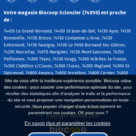
Votre magasin Biocoop Scionzier (74950) est proche
de :
74450 Le Grand-Bornand, 74450 St-Jean-de-Sixt, 74130 Ayse, 74130
Bonneville, 74130 Brizon, 74130 Contamine s/Arve, 74130
Entremont, 74130 Faucigny, 74130 Le Petit-Bornand-les-Glières,
74250 Marcellaz, 74970 Marignier, 74130 Mont-Saxonnex, 74250
Peillonnex, 74300 Thyez, 74130 Vougy, 74300 Arâches-la-Frasse,
74300 Châtillon s/Cluses, 74300 Cluses, 74300 Magland, 74300 St-
Sigismond, 74800 Amancy, 74800 Arenthon, 74800 Cornier, 74800
Etaux, 74800 La Roche s/Foron, 74800 St-Laurent, 74800 St-
Afin de vous offrir la meilleure expérience possible, Biocoop utilise
Pierre-en-Faucigny, 74800 St-Sixt, 74190 Passy, 74480 Passy
des cookies : pour assurer une performance optimale du site, pour
récolter des statistiques afin d'analyser le trafic et la performance
du site et vous proposer une navigation personnalisée en toute
sécurité. Vous pouvez changer d'avis à tout moment en
Biocoop.fr
Le réseau Biocoop
paramétrant vos cookies. OK pour vous ?
Copyright Biocoop 2026
En savoir plus et paramétrer les cookies