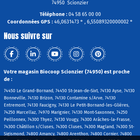
74950 Scionzier
Téléphone :
04 58 65 00 00
Coordonnées GPS :
46,0631473 ° , 6,55089320000002 °
Nous suivre sur
Votre magasin Biocoop Scionzier (74950) est proche
de :
74450 Le Grand-Bornand, 74450 St-Jean-de-Sixt, 74130 Ayse, 74130
Bonneville, 74130 Brizon, 74130 Contamine s/Arve, 74130
Entremont, 74130 Faucigny, 74130 Le Petit-Bornand-les-Glières,
74250 Marcellaz, 74970 Marignier, 74130 Mont-Saxonnex, 74250
Peillonnex, 74300 Thyez, 74130 Vougy, 74300 Arâches-la-Frasse,
74300 Châtillon s/Cluses, 74300 Cluses, 74300 Magland, 74300 St-
Sigismond, 74800 Amancy, 74800 Arenthon, 74800 Cornier, 74800