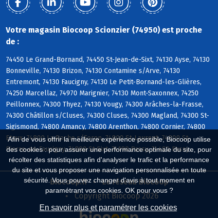
Votre magasin Biocoop Scionzier (74950) est proche
de :
74450 Le Grand-Bornand, 74450 St-Jean-de-Sixt, 74130 Ayse, 74130
Bonneville, 74130 Brizon, 74130 Contamine s/Arve, 74130
Entremont, 74130 Faucigny, 74130 Le Petit-Bornand-les-Glières,
74250 Marcellaz, 74970 Marignier, 74130 Mont-Saxonnex, 74250
Peillonnex, 74300 Thyez, 74130 Vougy, 74300 Arâches-la-Frasse,
74300 Châtillon s/Cluses, 74300 Cluses, 74300 Magland, 74300 St-
Sigismond, 74800 Amancy, 74800 Arenthon, 74800 Cornier, 74800
Etaux, 74800 La Roche s/Foron, 74800 St-Laurent, 74800 St-
Afin de vous offrir la meilleure expérience possible, Biocoop utilise
Pierre-en-Faucigny, 74800 St-Sixt, 74190 Passy, 74480 Passy
des cookies : pour assurer une performance optimale du site, pour
récolter des statistiques afin d'analyser le trafic et la performance
du site et vous proposer une navigation personnalisée en toute
sécurité. Vous pouvez changer d'avis à tout moment en
Biocoop.fr
Le réseau Biocoop
paramétrant vos cookies. OK pour vous ?
Copyright Biocoop 2026
En savoir plus et paramétrer les cookies