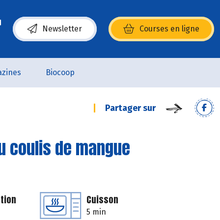
Newsletter
Courses en ligne
(s’ouvre dans une nouvelle fenêtre)
zines
Biocoop
Partager sur
u coulis de mangue
tion
Cuisson
5 min