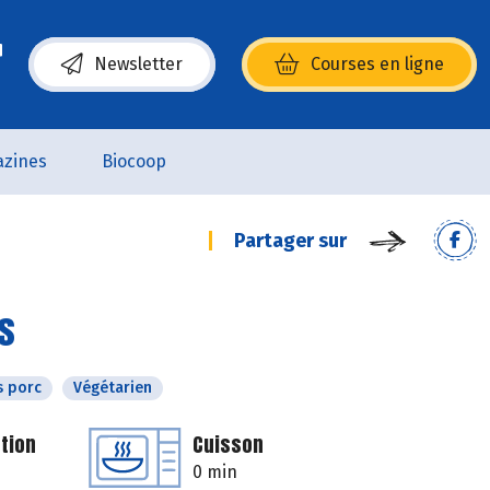
Newsletter
Courses en ligne
(s’ouvre dans une nouvelle fenêtre)
zines
Biocoop
Partager sur
es
s porc
Végétarien
tion
Cuisson
0 min