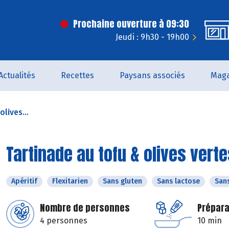
Prochaine ouverture à 09:30
Jeudi : 9h30 - 19h00
Actualités
Recettes
Paysans associés
Maga
lives...
Tartinade au tofu & olives vert
Apéritif
Flexitarien
Sans gluten
Sans lactose
San
Nombre de personnes
Prépara
4 personnes
10 min