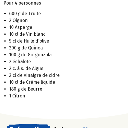
Pour 4 personnes
600 g de Truite
2 Oignon
10 Asperge
10 cl de Vin blanc
5 cl de Huile d'olive
200 g de Quinoa
100 g de Gorgonzola
2 échalote
2 c. à s. de Algue
2 cl de Vinaigre de cidre
10 cl de Crème liquide
180 g de Beurre
1 Citron