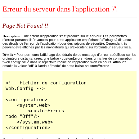
Erreur du serveur dans l'application '/'.
Page Not Found !!
Description :
Une erreur d'application s'est produite sur le serveur. Les paramètres
d'erreur personnalisés actuels pour cette application empêchent l'affichage à distance
des détails de l'erreur de l'application (pour des raisons de sécurité). Cependant, ils
peuvent être affichés par les navigateurs qui s'exécutent sur l'ordinateur serveur local.
Détails =
Pour permettre l'affichage des détails de ce message d'erreur spécifique sur les
ordinateurs distants, créez une balise <customErrors> dans un fichier de configuration
"web.config" situé dans le répertoire racine de l'application Web en cours. Attribuez
ensuite la valeur "off" à l'attribut "mode" de cette balise <customErrors>.
<!-- Fichier de configuration 
Web.Config -->

<configuration>

    <system.web>

        <customErrors 
mode="Off"/>

    </system.web>

</configuration>