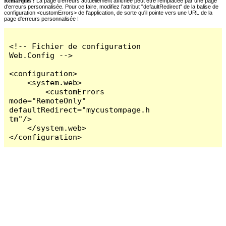
Remarques :
La page d'erreurs actuellement affichée peut être remplacée par une page
d'erreurs personnalisée. Pour ce faire, modifiez l'attribut "defaultRedirect" de la balise de
configuration <customErrors> de l'application, de sorte qu'il pointe vers une URL de la
page d'erreurs personnalisée !
<!-- Fichier de configuration 
Web.Config -->

<configuration>

    <system.web>

        <customErrors 
mode="RemoteOnly" 
defaultRedirect="mycustompage.h
tm"/>

    </system.web>

</configuration>