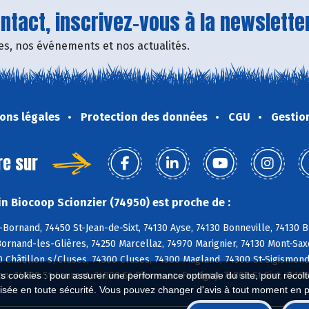
tact, inscrivez-vous à la newsletter
fres, nos événements et nos actualités.
ons légales
Protection des données
CGU
Gestio
re sur
n Biocoop Scionzier (74950) est proche de :
Bornand, 74450 St-Jean-de-Sixt, 74130 Ayse, 74130 Bonneville, 74130 B
Bornand-les-Glières, 74250 Marcellaz, 74970 Marignier, 74130 Mont-Sa
0 Châtillon s/Cluses, 74300 Cluses, 74300 Magland, 74300 St-Sigismon
es cookies : pour assurer une performance optimale du site, pour récolter
n, 74800 St-Laurent, 74800 St-Pierre-en-Faucigny, 74800 St-Sixt, 7419
isée en toute sécurité. Vous pouvez changer d'avis à tout moment en 