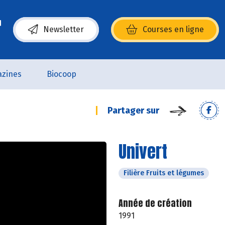
Newsletter
Courses en ligne
(s’ouvre dans une nouvelle fenêtre)
zines
Biocoop
Partager sur
Univert
Filière Fruits et légumes
Année de création
1991