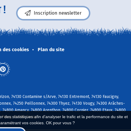
 !
Inscription newsletter
n des cookies
Plan du site
rizon, 74130 Contamine s/Arve, 74130 Entremont, 74130 Faucigny,
xonnex, 74250 Peillonnex, 74300 Thyez, 74130 Vougy, 74300 Arâches-
d, 74800 Amancy, 74800 Arenthon, 74800 Cornier, 74800 Etaux, 74800
 des statistiques afin d'analyser le trafic et la performance du site et
0 Passy, 74480 Passy
paramétrant vos cookies. OK pour vous ?