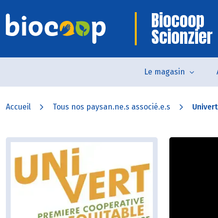
Biocoop
Scionzier
Le magasin
Accueil
Tous nos paysan.ne.s associé.e.s
Univert