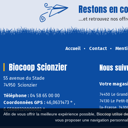
Restons en con
....et retrouvez nos of
Accueil
Contact
Menti
Biocoop Scionzier
Nous suiv
55 avenue du Stade
Votre magasi
74950 Scionzier
74450 Le Grand-
Téléphone :
04 58 65 00 00
74130 Le Petit-
Coordonnées GPS :
46,0631473 ° ,
la-Frasse, 7430
6,55089320000002 °
Afin de vous offrir la meilleure expérience possible, Biocoop utilise d
La Roche s/Foro
vous proposer une navigation personnal