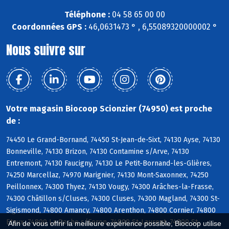
Téléphone :
04 58 65 00 00
Coordonnées GPS :
46,0631473 ° , 6,55089320000002 °
Nous suivre sur
Votre magasin Biocoop Scionzier (74950) est proche
de :
74450 Le Grand-Bornand, 74450 St-Jean-de-Sixt, 74130 Ayse, 74130
Bonneville, 74130 Brizon, 74130 Contamine s/Arve, 74130
Entremont, 74130 Faucigny, 74130 Le Petit-Bornand-les-Glières,
74250 Marcellaz, 74970 Marignier, 74130 Mont-Saxonnex, 74250
Peillonnex, 74300 Thyez, 74130 Vougy, 74300 Arâches-la-Frasse,
74300 Châtillon s/Cluses, 74300 Cluses, 74300 Magland, 74300 St-
Sigismond, 74800 Amancy, 74800 Arenthon, 74800 Cornier, 74800
Etaux, 74800 La Roche s/Foron, 74800 St-Laurent, 74800 St-
Afin de vous offrir la meilleure expérience possible, Biocoop utilise