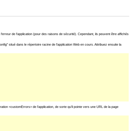
l'erreur de l'application (pour des raisons de sécurité). Cependant, ils peuvent être affichés
fig" situé dans le répertoire racine de l'application Web en cours. Attribuez ensuite la
uration <customErrors> de l'application, de sorte qu'il pointe vers une URL de la page