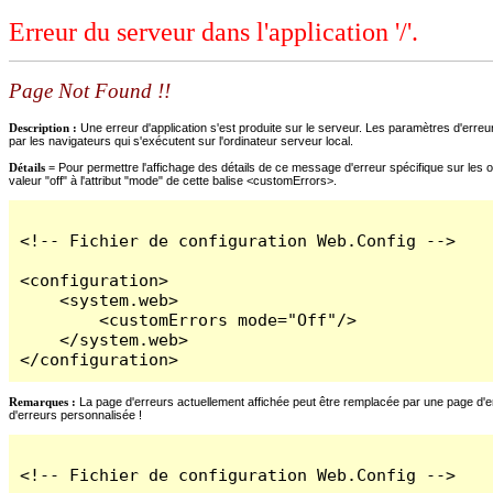
Erreur du serveur dans l'application '/'.
Page Not Found !!
Description :
Une erreur d'application s'est produite sur le serveur. Les paramètres d'erreur
par les navigateurs qui s'exécutent sur l'ordinateur serveur local.
Détails =
Pour permettre l'affichage des détails de ce message d'erreur spécifique sur les o
valeur "off" à l'attribut "mode" de cette balise <customErrors>.
<!-- Fichier de configuration Web.Config -->

<configuration>

    <system.web>

        <customErrors mode="Off"/>

    </system.web>

</configuration>
Remarques :
La page d'erreurs actuellement affichée peut être remplacée par une page d'erre
d'erreurs personnalisée !
<!-- Fichier de configuration Web.Config -->
