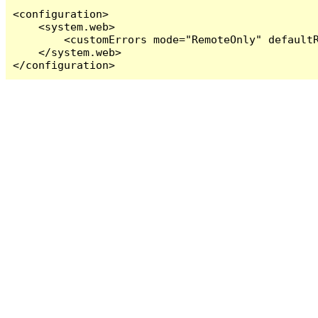
<configuration>

    <system.web>

        <customErrors mode="RemoteOnly" defaultR
    </system.web>

</configuration>