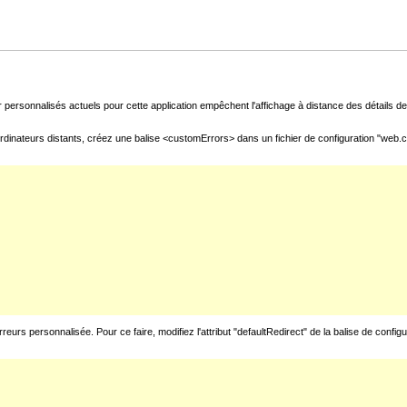
 personnalisés actuels pour cette application empêchent l'affichage à distance des détails de 
rdinateurs distants, créez une balise <customErrors> dans un fichier de configuration "web.con
urs personnalisée. Pour ce faire, modifiez l'attribut "defaultRedirect" de la balise de config